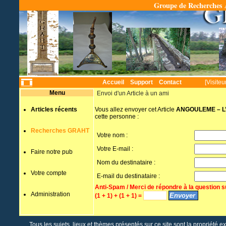
Groupe de Recherches A
Temps
Accueil
Support
Contact
[Visiteu
Menu
Envoi d'un Article à un ami
Articles récents
Vous allez envoyer cet Article
ANGOULEME – L’I
cette personne :
Recherches GRAHT
Votre nom :
Votre E-mail :
Faire notre pub
Nom du destinataire :
Votre compte
E-mail du destinataire :
Anti-Spam / Merci de répondre à la question s
Administration
(1 + 1) + (1 + 1) =
Tous les sujets, lieux et thèmes présentés sur ce site sont la propriété e