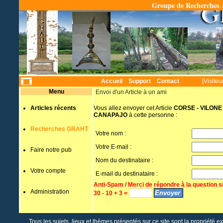
Groupe de Recherches A
Temps
Accueil
Support
Contact
[Visiteu
Menu
Envoi d'un Article à un ami
Articles récents
Vous allez envoyer cet Article
CORSE - VILONE
CANAPAJO
à cette personne :
Recherches GRAHT
Votre nom :
Votre E-mail :
Faire notre pub
Nom du destinataire :
Votre compte
E-mail du destinataire :
Anti-Spam / Merci de répondre à la question s
Administration
30 - 10 + 3 =
Tous les sujets, lieux et thèmes présentés sur ce site sont la propriété e