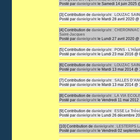
Posté par
danielgraht
le Samedi 14 juin 2025 
[3]
Contribution de
danielgraht
:
LOUZAC SAINT-
Posté par
danielgraht
le Mardi 28 avril 2020 @
[4]
Contribution de
danielgraht
:
CHERONNAC (Ha
Saint-Jacques
Posté par
danielgraht
le Lundi 27 avril 2020 @
[5]
Contribution de
danielgraht
:
PONS - L'Hôpi
Posté par
danielgraht
le Lundi 23 mai 2016 @ 
[6]
Contribution de
danielgraht
:
LOUZAC SAINT
Posté par
danielgraht
le Mardi 13 mai 2014 @ 
[7]
Contribution de
danielgraht
:
SALLES D'ANGL
Posté par
danielgraht
le Mardi 13 mai 2014 @ 
[8]
Contribution de
danielgraht
:
LA VIA ECOLI
Posté par
danielgraht
le Vendredi 11 mai 2012
[9]
Contribution de
danielgraht
:
ESSE Le Trésor
Posté par
danielgraht
le Lundi 26 décembre 2
[10]
Contribution de
danielgraht
:
LESTERPS La
Posté par
danielgraht
le Vendredi 02 septembr