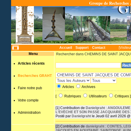
Groupe de Recherches A
Temps
Accueil
Support
Contact
[Visiteu
Menu
Rechercher dans CHEMINS DE SAINT JAC
Articles récents
Recherches GRAHT
Articles
Archives
Faire notre pub
[
Rubriques
Utilisateurs
Critiques ]
Votre compte
[1]
Contribution de
Danielgraht
:
ANGOULEME -
L'EVËCHE ET SON PASSE JACQUAIRE DES XIe
Administration
Posté par
Danielgraht
le Jeudi 02 avril 2026 @
[2]
Contribution de
danielgraht
:
CONTES, LEG
JACQUES EN AQUITAINE, SAINTONGE, AUN