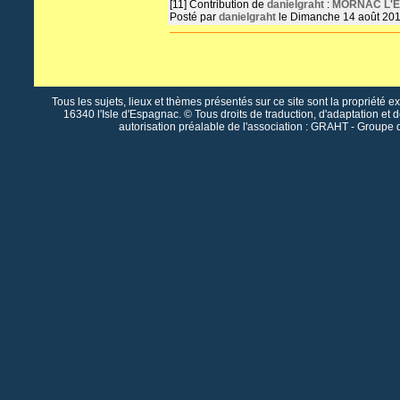
[11]
Contribution de
danielgraht
:
MORNAC L'Egl
Posté par
danielgraht
le Dimanche 14 août 20
Tous les sujets, lieux et thèmes présentés sur ce site sont la propriété e
16340 l'Isle d'Espagnac. © Tous droits de traduction, d'adaptation et 
autorisation préalable de l'association : GRAHT - Groupe 